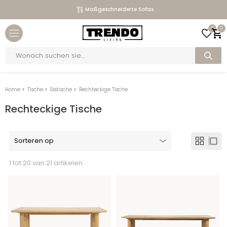
Maßgeschneiderte Sofas
Close menu
0
0
bmenu
Products
search
bmenu
bmenu
Home
>
Tische
>
Esstische
>
Rechteckige Tische
bmenu
Rechteckige Tische
1 tot 20 van 21 artikelen