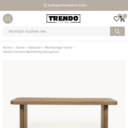
Maßgeschneiderte Sofas
Close menu
0
0
bmenu
Products
search
bmenu
bmenu
Home
>
Tische
>
Esstische
>
Rechteckige Tische
>
Esstisch Edward Rechteckig Mangoholz
bmenu