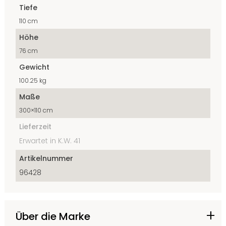
Tiefe
110 cm
Höhe
76 cm
Gewicht
100.25 kg
Maße
300×110 cm
Lieferzeit
Erwartet in K.W. 41
Artikelnummer
96428
Über die Marke