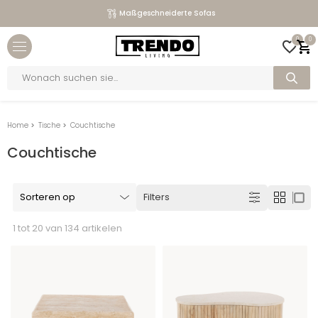
Maßgeschneiderte Sofas
Close menu
0
0
bmenu
Products
search
bmenu
bmenu
Home
>
Tische
>
Couchtische
bmenu
Couchtische
Filters
1 tot 20 van 134 artikelen