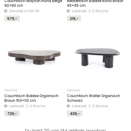
Couchtisch Mayson Rund Beige
Beistelltisch Bobbie Rund Braun
90×90 cm
45×45 cm
Erwartet in KW 36
Lieferzeit: 2-3 Woche
579,-
219,-
Eleonora
Eleonora
Couchtisch Bobbie Organisch
Couchtisch Walter Organisch
Braun 150×110 cm
Schwarz
Lieferzeit: 2-3 Woche
Lieferzeit: 2-3 Woche
729,-
439,-
Du hast 20 von 134 artikeln gesehen