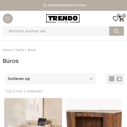
Maßgeschneiderte Sofas
Niederländische Marken
Close menu
0
0
bmenu
Products
search
bmenu
bmenu
Home
>
Tische
>
Büros
bmenu
Büros
1 tot 2 van 2 artikelen