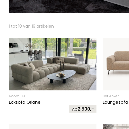
1 tot 18 van 19 artikelen
Room108
Het Anker
Ecksofa Oriane
Loungesofa
2.500,-
Ab