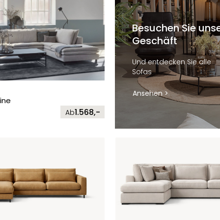
Besuchen Sie uns
Geschäft
Und entdecken Sie alle
Sofas
Ansehen >
ine
1.568,-
Ab