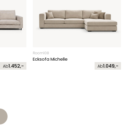
Room108
Ecksofa Michelle
1.452,-
1.049,-
Ab
Ab