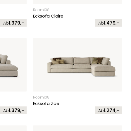
Room108
Ecksofa Claire
1.379,-
1.479,-
Ab
Ab
Room108
Ecksofa Zoe
1.379,-
1.274,-
Ab
Ab