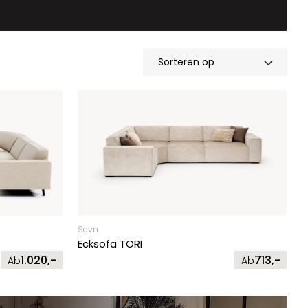
Sevn
Ecksofa TORI
1.020,-
713,-
Ab
Ab