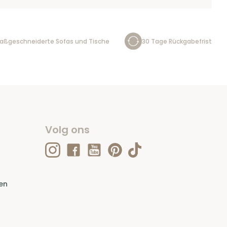
aßgeschneiderte Sofas und Tische
30 Tage Rückgabefrist
Volg ons
en