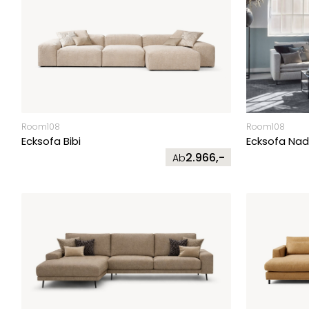
Room108
Room108
Ecksofa Bibi
Ecksofa Nad
2.966,-
Ab