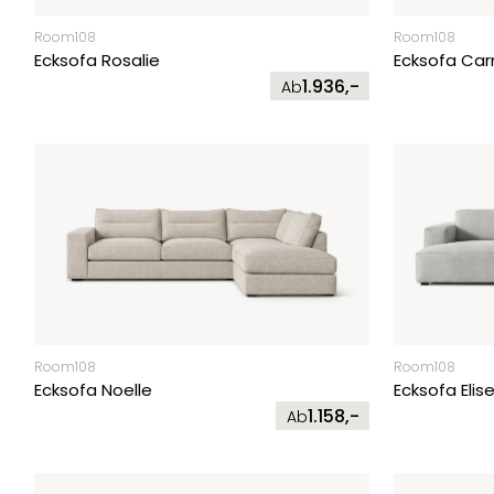
Room108
Room108
Ecksofa Rosalie
Ecksofa Ca
1.936,-
Ab
Room108
Room108
Ecksofa Noelle
Ecksofa Elis
1.158,-
Ab