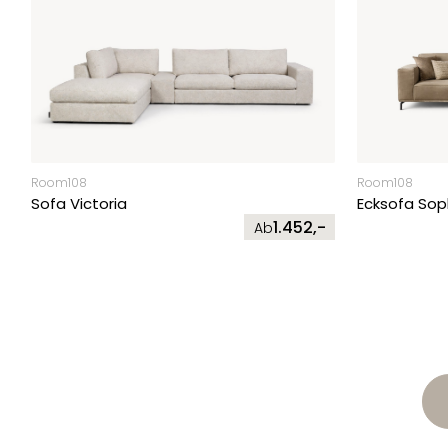
Room108
Room108
Sofa Victoria
Ecksofa Sop
1.452,-
Ab