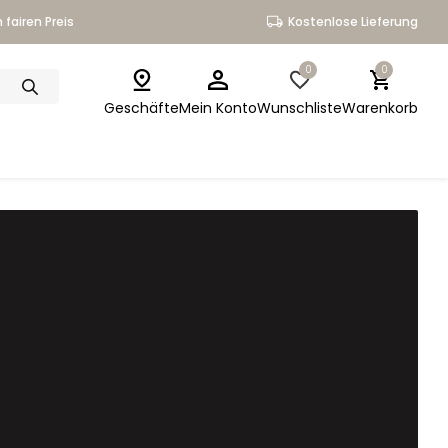
 fairen Preis
Kostenlose Lieferung
0
0
Geschäfte
Mein Konto
Wunschliste
Warenkorb