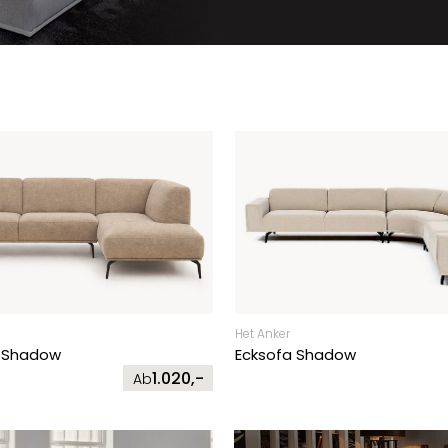
Het Anker
 Shadow
Ecksofa Shadow
1.020,-
Ab