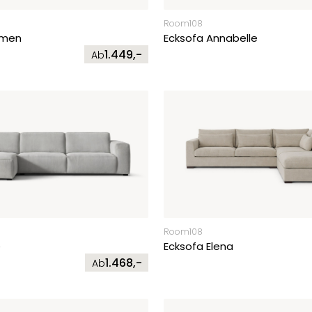
Room108
rmen
Ecksofa Annabelle
1.449,-
Ab
Room108
e
Ecksofa Elena
1.468,-
Ab