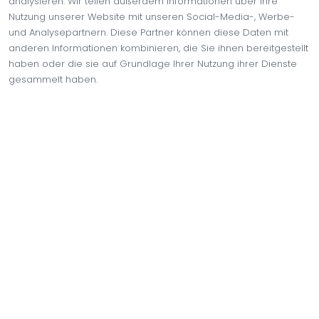
analysieren. Wir teilen außerdem Informationen über Ihre
Nutzung unserer Website mit unseren Social-Media-, Werbe-
Bei Trendo Living können Sie uns mit oder ohne Termin
und Analysepartnern. Diese Partner können diese Daten mit
besuchen.
anderen Informationen kombinieren, die Sie ihnen bereitgestellt
Möchten Sie einen Termin vereinbaren? Dann schicken Sie uns
einfach eine Nachricht über WhatsApp, um einen Termin zu
haben oder die sie auf Grundlage Ihrer Nutzung ihrer Dienste
vereinbaren.
gesammelt haben.
Notwendig
Einstellungen
WhatsApp
Statistiken
Marketing
Besuche uns
Planen Sie Ihre Reise zu unserem Geschäft direkt über Google
Ablehnen
Maps.
Auswahl zulassen
Ihre Reise planen
Allen zustimmen