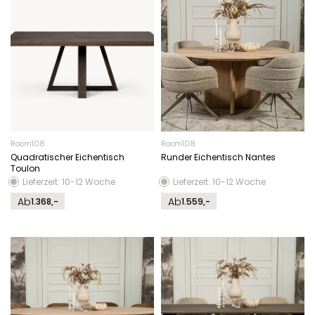
Room108
Room108
Quadratischer Eichentisch
Runder Eichentisch Nantes
Toulon
Lieferzeit: 10-12 Woche
Lieferzeit: 10-12 Woche
Ab
Ab
1.368,-
1.559,-