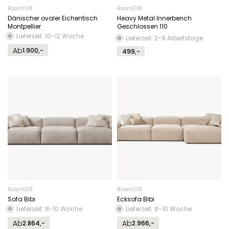
Room108
Room108
Dänischer ovaler Eichentisch
Heavy Metal Innerbench
Montpellier
Geschlossen 110
Lieferzeit: 10-12 Woche
Lieferzeit: 2-9 Arbeitstage
Ab
1.900,-
499,-
Room108
Room108
Sofa Bibi
Ecksofa Bibi
Lieferzeit: 8-10 Woche
Lieferzeit: 8-10 Woche
Ab
Ab
2.864,-
2.966,-