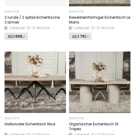
Room108
Room108
2 runde / 2 spitze Eichentische
Kieselsteinförmiger Eichentisch Le
Cannes
Mans
Lieferzeit: 10-12 Woche
Lieferzeit: 10-12 Woche
Ab
Ab
1.668,-
1.761,-
Room108
Room108
Halbovaler Eichentisch Nice
Organischer Eichentisch St.
Tropez
Lieferzeit: 10-12 Woche
Lieferzeit: 10-12 Woche