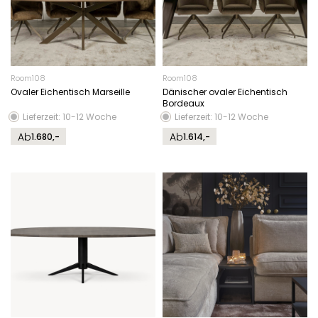
Room108
Room108
Ovaler Eichentisch Marseille
Dänischer ovaler Eichentisch
Bordeaux
Lieferzeit: 10-12 Woche
Lieferzeit: 10-12 Woche
Ab
Ab
1.680,-
1.614,-