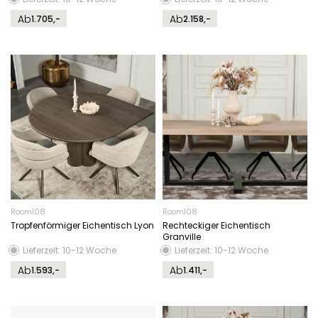
Ab
Ab
1.705,-
2.158,-
Room108
Room108
Tropfenförmiger Eichentisch Lyon
Rechteckiger Eichentisch
Granville
Lieferzeit: 10-12 Woche
Lieferzeit: 10-12 Woche
Ab
Ab
1.593,-
1.411,-