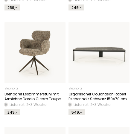
259,-
249,-
Eleonora
Eleonora
Drehbarer Esszimmerstuhl mit
Organischer Couchtisch Robert
Armlehne Darcio Gleam Taupe
Eschenholz Schwarz 150×70 cm
Lieferzeit: 2-3 Woche
Lieferzeit: 2-3 Woche
249,-
549,-