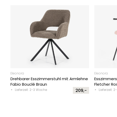
Eleonora
Eleonora
Drehbarer Esszimmerstuhl mit Armlehne
Esszimmers
Fabio Bouclé Braun
Fletcher Ro
Lieferzeit: 2-3 Woche
209,-
Lieferzeit: 