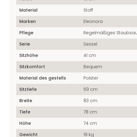
Material
Stoff
Marken
Eleonora
Pflege
Regelmäßiges Staubsa
Serie
Sessel
Sitzhöhe
41 cm
Sitzkomfort
Bequem
Material des gestells
Polster
Sitztiefe
59 cm
Breite
83 cm
Tiefe
78 cm
Höhe
74 cm
Gewicht
19 kg