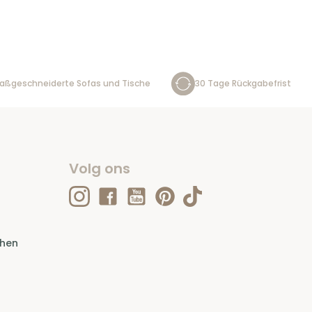
aßgeschneiderte Sofas und Tische
30 Tage Rückgabefrist
Volg ons
ehen