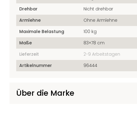
Drehbar
Nicht drehbar
Armlehne
Ohne Armlehne
Maximale Belastung
100 kg
Maße
83×78 cm
Lieferzeit
2-9 Arbeitstagen
Artikelnummer
96444
Über die Marke