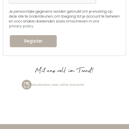
Je persoonlijke gegevens worden gebruikt om je ervaring op
deze site te ondersteunen, om toegang tot je account te beheren
en voor andere doeleinden zoals omschreven in ons
privacy policy
.
Register
Mit uns voll im Trend!
zwei Jahre Garantie
Kostenlos