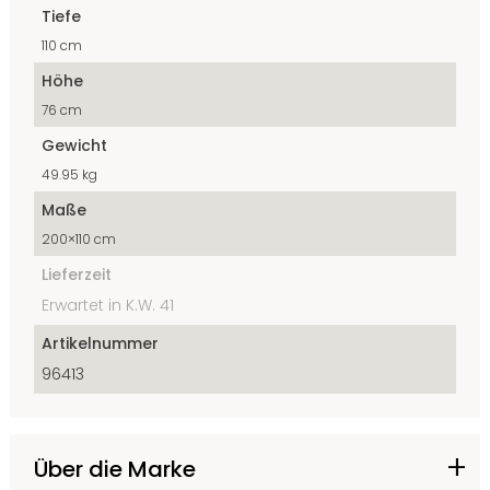
Tiefe
110 cm
Höhe
76 cm
Gewicht
49.95 kg
Maße
200×110 cm
Lieferzeit
Erwartet in K.W. 41
Artikelnummer
96413
Über die Marke