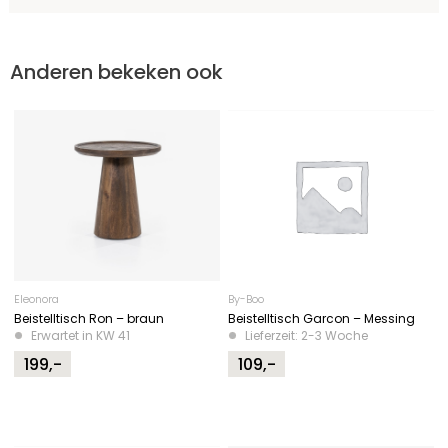
Anderen bekeken ook
Eleonora
By-Boo
Beistelltisch Ron – braun
Beistelltisch Garcon – Messing
Erwartet in KW 41
Lieferzeit: 2-3 Woche
199,-
109,-