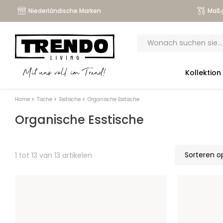
Niederländische Marken
Maßg
Products
search
submenu
Kollektion
Mit uns voll im Trend!
submenu
submenu
Home
>
Tische
>
Esstische
>
Organische Esstische
Organische Esstische
submenu
1 tot 13 van 13 artikelen