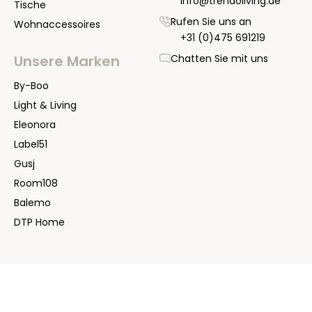
info@trendoliving.de
Tische
Rufen Sie uns an
Wohnaccessoires
+31 (0)475 691219
Chatten Sie mit uns
Unsere Marken
By-Boo
Light & Living
Eleonora
Label51
Gusj
Room108
Balemo
DTP Home
2024 | Copyright Trendo Living
AGB
|
Impressum
|
Datenschutz