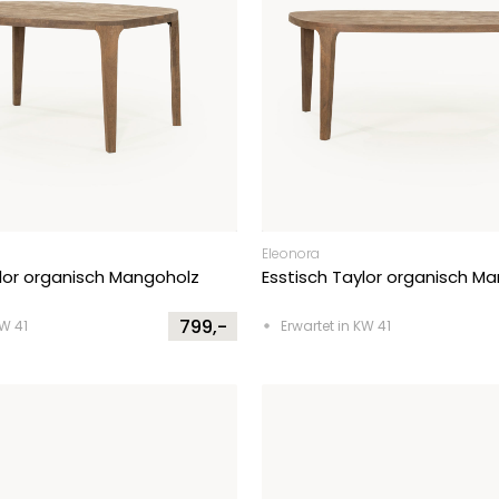
Eleonora
ylor organisch Mangoholz
Esstisch Taylor organisch M
799,-
KW 41
Erwartet in KW 41