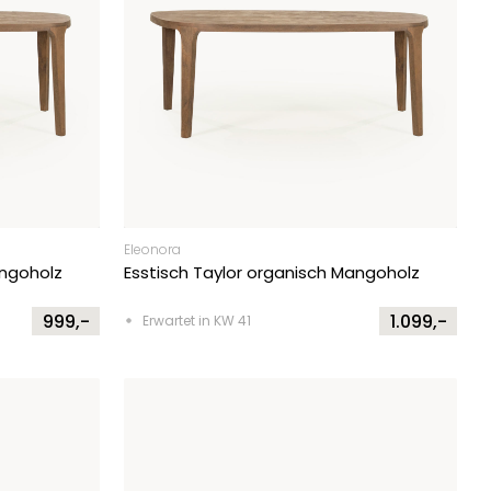
Eleonora
angoholz
Esstisch Taylor organisch Mangoholz
999,-
1.099,-
Erwartet in KW 41