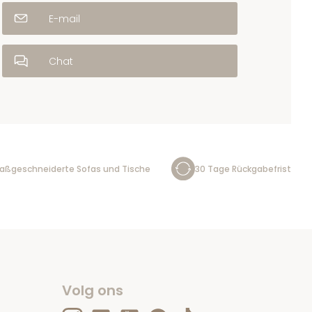
E-mail
Chat
aßgeschneiderte Sofas und Tische
30 Tage Rückgabefrist
Volg ons