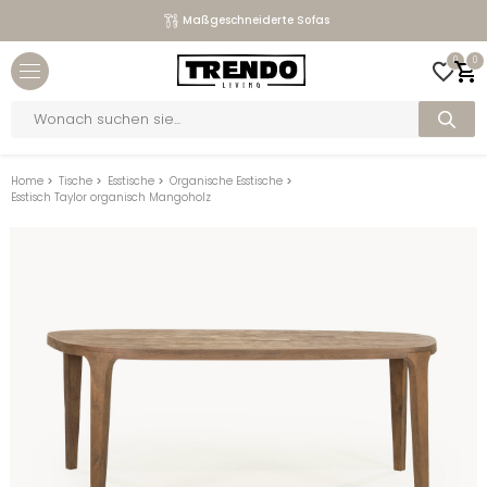
Maßgeschneiderte Sofas
Close menu
0
0
bmenu
Products
search
bmenu
bmenu
Home
>
Tische
>
Esstische
>
Organische Esstische
>
Esstisch Taylor organisch Mangoholz
bmenu