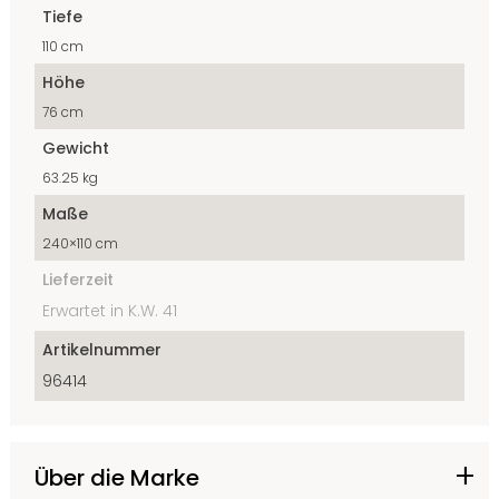
Tiefe
110 cm
Höhe
76 cm
Gewicht
63.25 kg
Maße
240×110 cm
Lieferzeit
Erwartet in K.W. 41
Artikelnummer
96414
Über die Marke