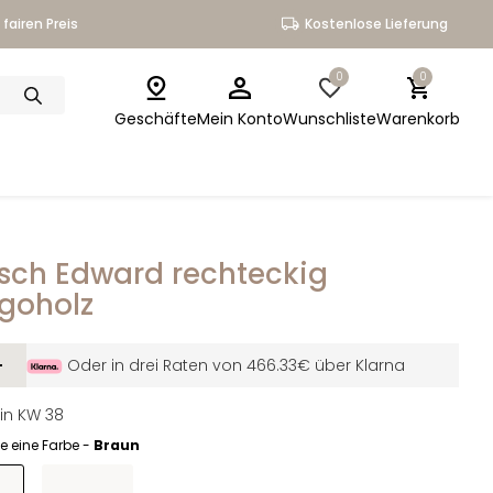
fairen Preis
Kostenlose Lieferung
0
0
Geschäfte
Mein Konto
Wunschliste
Warenkorb
isch Edward rechteckig
goholz
-
Oder in drei Raten von 466.33€ über Klarna
 in KW 38
e eine Farbe -
Braun