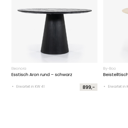
Eleonora
By-Boo
Esstisch Aron rund – schwarz
Beistelltis
Erwartet in KW 41
899,-
Erwartet in 