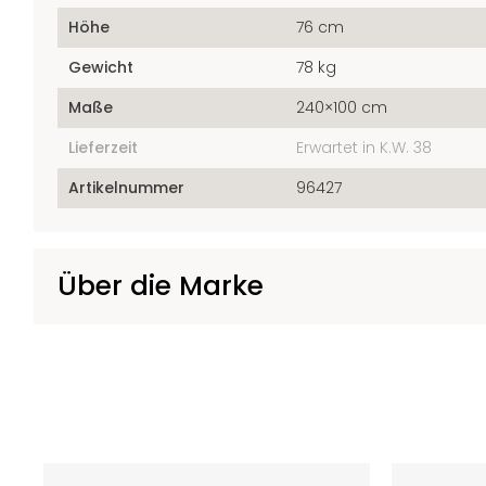
Höhe
76 cm
Gewicht
78 kg
Maße
240×100 cm
Lieferzeit
Erwartet in K.W. 38
Artikelnummer
96427
Über die Marke