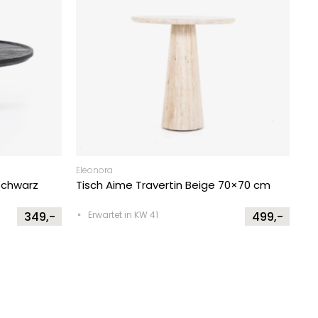
Eleonora
Schwarz
Tisch Aime Travertin Beige 70×70 cm
349,-
Erwartet in KW 41
499,-