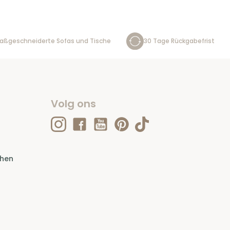
aßgeschneiderte Sofas und Tische
30 Tage Rückgabefrist
Volg ons
ehen