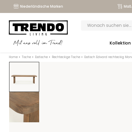
Niederländische Marken
Maß
Products
search
submenu
Kollektion
Mit uns voll im Trend!
submenu
Home
>
Tische
>
Esstische
>
Rechteckige Tische
>
Esstisch Edward rechteckig Ma
submenu
submenu