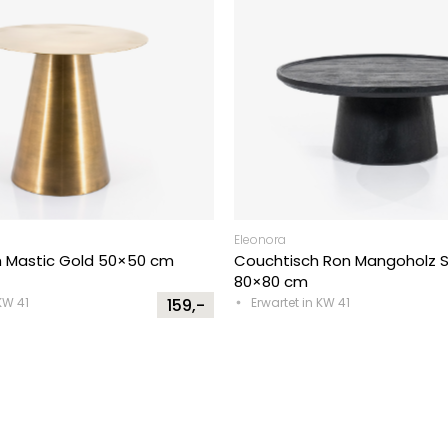
Eleonora
ch Mastic Gold 50×50 cm
Couchtisch Ron Mangoholz 
80×80 cm
KW 41
159,-
Erwartet in KW 41