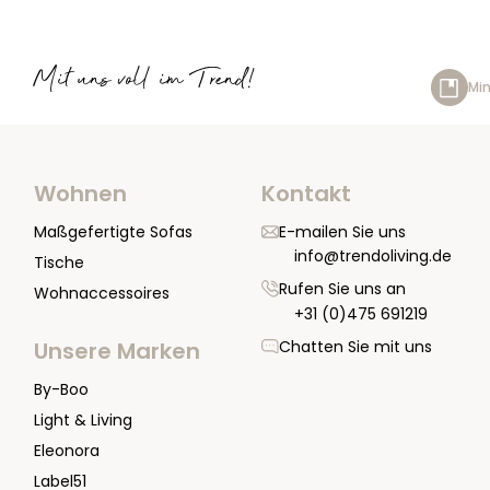
Mit uns voll im Trend!
Min
Wohnen
Kontakt
Maßgefertigte Sofas
E-mailen Sie uns
info@trendoliving.de
Tische
Rufen Sie uns an
Wohnaccessoires
+31 (0)475 691219
Chatten Sie mit uns
Unsere Marken
By-Boo
Light & Living
Eleonora
Label51