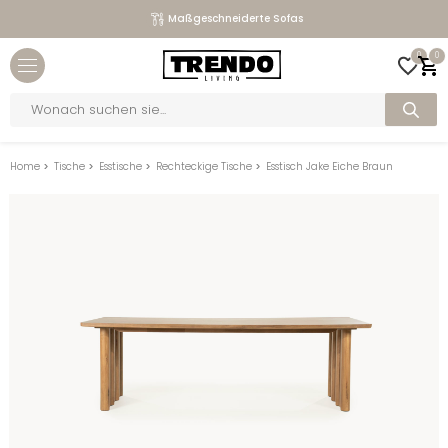
Maßgeschneiderte Sofas
Close menu
0
0
bmenu
Products
search
bmenu
bmenu
Home
>
Tische
>
Esstische
>
Rechteckige Tische
>
Esstisch Jake Eiche Braun
bmenu