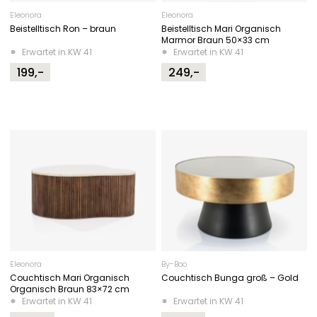
Eleonora
Eleonora
Beistelltisch Ron – braun
Beistelltisch Mari Organisch
Marmor Braun 50×33 cm
Erwartet in KW 41
Erwartet in KW 41
199,-
249,-
Eleonora
By-Boo
Couchtisch Mari Organisch
Couchtisch Bunga groß – Gold
Organisch Braun 83×72 cm
Erwartet in KW 41
Erwartet in KW 41