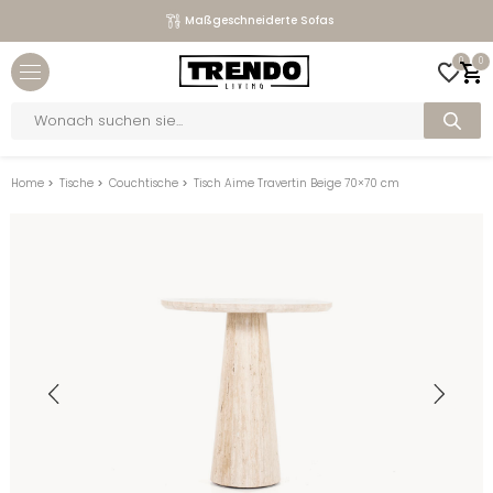
Maßgeschneiderte Sofas
Close menu
0
0
bmenu
Products
search
bmenu
bmenu
Home
>
Tische
>
Couchtische
>
Tisch Aime Travertin Beige 70×70 cm
bmenu