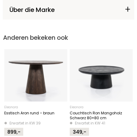
Über die Marke
Anderen bekeken ook
Eleonora
Eleonora
Esstisch Aron rund – braun
Couchtisch Ron Mangoholz
Schwarz 80×80 cm
Erwartet in KW 39
Erwartet in KW 41
899,-
349,-