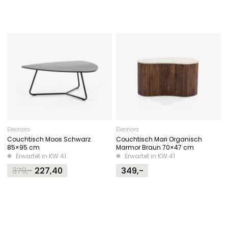
Eleonora
Eleonora
Couchtisch Moos Schwarz
Couchtisch Mari Organisch
85×95 cm
Marmor Braun 70×47 cm
Erwartet in KW 41
Erwartet in KW 41
379,-
227,40
349,-
Original
Current
price
price
was:
is:
379,-.
227,40.