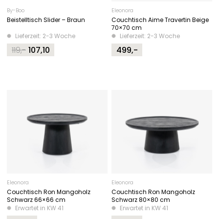
By-Boo
Eleonora
Beistelltisch Slider – Braun
Couchtisch Aime Travertin Beige
70×70 cm
Lieferzeit: 2-3 Woche
Lieferzeit: 2-3 Woche
119,-
107,10
499,-
Original
Current
price
price
was:
is:
119,-.
107,10.
Eleonora
Eleonora
Couchtisch Ron Mangoholz
Couchtisch Ron Mangoholz
Schwarz 66×66 cm
Schwarz 80×80 cm
Erwartet in KW 41
Erwartet in KW 41