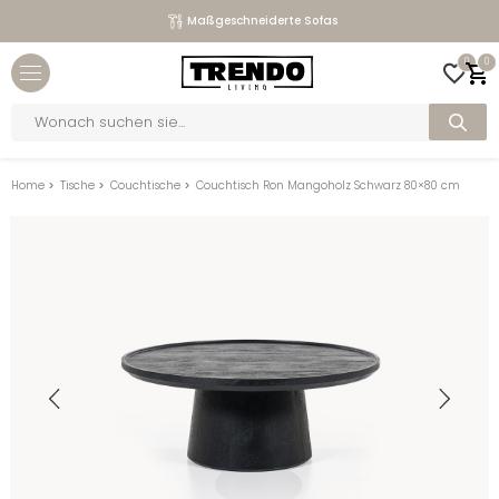
Maßgeschneiderte Sofas
Close menu
0
0
bmenu
Products
search
bmenu
bmenu
Home
>
Tische
>
Couchtische
>
Couchtisch Ron Mangoholz Schwarz 80×80 cm
bmenu