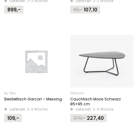
Lieferzeit: 2-3 Woche
Lieferzeit: 2-3 Woche
899,-
119,-
107,10
Original
Current
price
price
was:
is:
119,-.
107,10.
By-Boo
Eleonora
Beistelltisch Garcon – Messing
Couchtisch Moos Schwarz
85×95 cm
Lieferzeit: 2-3 Woche
Lieferzeit: 2-3 Woche
109,-
379,-
227,40
Original
Current
price
price
was:
is: