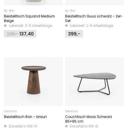
By-Boo
By-Boo
Beistelltisch Squand Medium
Beistelltisch Guus schwarz – 2er-
Beige
Set
Lieferzeit: 2-9 Arbeitstage
Lieferzeit: 2-9 Arbeitstage
229,-
137,40
399,-
Original
Current
price
price
was:
is:
229,-.
137,40.
Eleonora
Eleonora
Beistelltisch Ron – braun
Couchtisch Moos Schwarz
85×95 cm
Erwartet in KW 41
Erwartet in KW 41