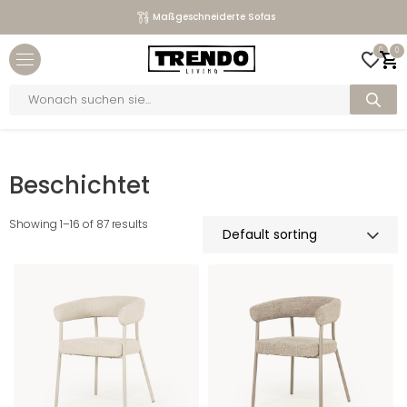
Maßgeschneiderte Sofas
Close menu
0
0
bmenu
Products
search
bmenu
Home
>
Verarbeitung
>
Beschichtet
bmenu
Beschichtet
bmenu
Showing 1–16 of 87 results