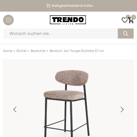
Maßgeschneiderte Sofas
Close menu
0
0
bmenu
Products
search
bmenu
bmenu
Home
>
Stühle
>
Barstühle
>
Barstuhl Jari Taupe Sitzhöhe 67 cm
bmenu