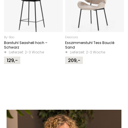
By-Boo
Eleonora
Barstuhl Seashell hoch –
Esszimmerstuhl Tess Bouclé
Schwarz
Sand
Lieferzeit: 2-3 Woche
Lieferzeit: 2-3 Woche
129,-
209,-