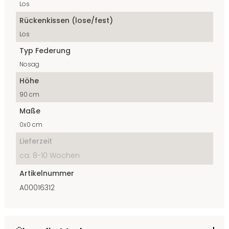
Los
Rückenkissen (lose/fest)
Los
Typ Federung
Nosag
Höhe
90 cm
Maße
0x0 cm
Lieferzeit
ca. 8-10 Wochen
Artikelnummer
A00016312