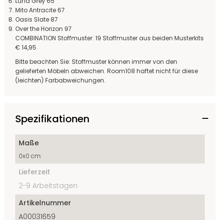
Lund Grey 65
Mito Antracite 67
Oasis Slate 87
Over the Horizon 97
COMBINATION Stoffmuster: 19 Stoffmuster aus beiden Musterkits
€ 14,95
Bitte beachten Sie: Stoffmuster können immer von den
gelieferten Möbeln abweichen. Room108 haftet nicht für diese
(leichten) Farbabweichungen.
Spezifikationen
Maße
0x0 cm
Lieferzeit
2-9 Arbeitstagen
Artikelnummer
A00031659