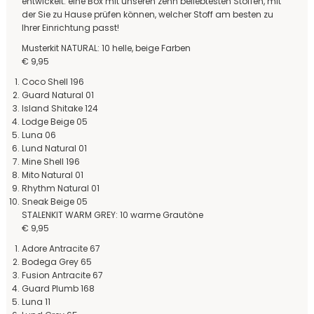
entwickelt: eine Box mit unseren zehn beliebtesten Stoffen, mit
der Sie zu Hause prüfen können, welcher Stoff am besten zu
Ihrer Einrichtung passt!
Musterkit NATURAL: 10 helle, beige Farben
€ 9,95
Coco Shell 196
Guard Natural 01
Island Shitake 124
Lodge Beige 05
Luna 06
Lund Natural 01
Mine Shell 196
Mito Natural 01
Rhythm Natural 01
Sneak Beige 05
STALENKIT WARM GREY: 10 warme Grautöne
€ 9,95
Adore Antracite 67
Bodega Grey 65
Fusion Antracite 67
Guard Plumb 168
Luna 11