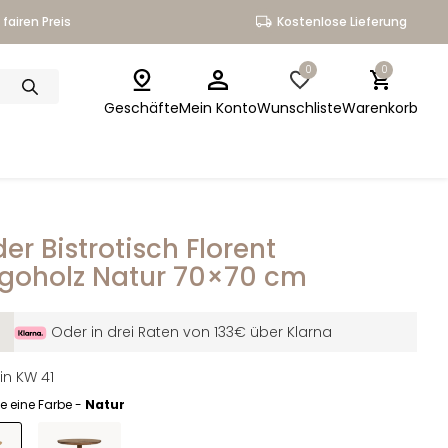
fairen Preis
Kostenlose Lieferung
0
0
Geschäfte
Mein Konto
Wunschliste
Warenkorb
er Bistrotisch Florent
oholz Natur 70×70 cm
Oder in drei Raten von 133€ über Klarna
in KW 41
e eine Farbe -
Natur