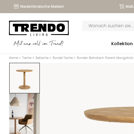
Niederländische Marken
Maß
Products
search
submenu
Kollektion
Mit uns voll im Trend!
submenu
Home
>
Tische
>
Esstische
>
Runde Tische
>
Runder Bistrotisch Florent Mangohol
submenu
submenu