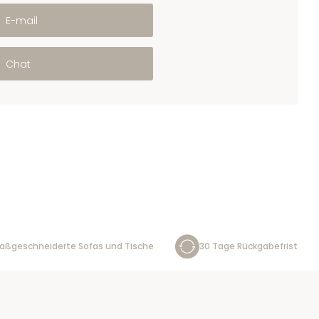
E-mail
Chat
aßgeschneiderte Sofas und Tische
30 Tage Rückgabefrist