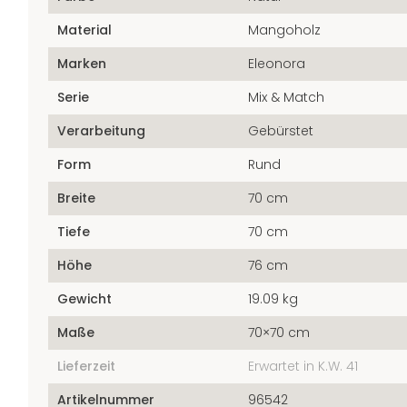
Material
Mangoholz
Marken
Eleonora
Serie
Mix & Match
Verarbeitung
Gebürstet
Form
Rund
Breite
70 cm
Tiefe
70 cm
Höhe
76 cm
Gewicht
19.09 kg
Maße
70×70 cm
Lieferzeit
Erwartet in K.W. 41
Artikelnummer
96542