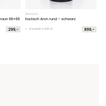
Eleonora
Braun 66×66
Esstisch Aron rund – schwarz
299,-
Erwartet in KW 41
899,-