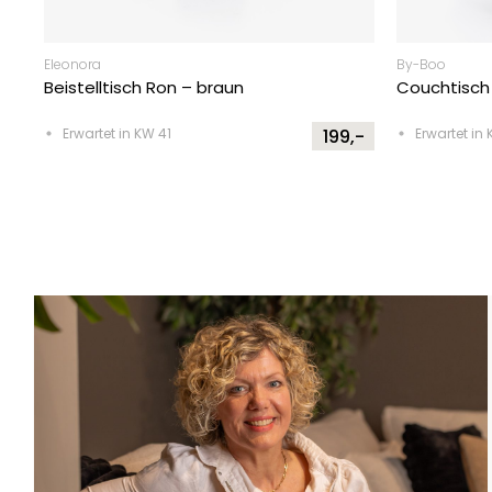
Eleonora
By-Boo
Beistelltisch Ron – braun
Couchtisch 
Erwartet in KW 41
199,-
Erwartet in 