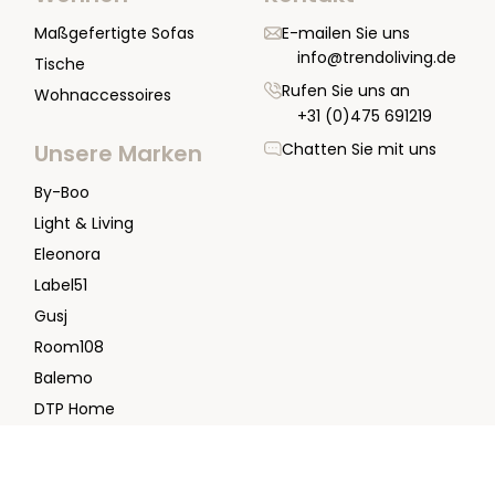
Maßgefertigte Sofas
E-mailen Sie uns
info@trendoliving.de
Tische
Rufen Sie uns an
Wohnaccessoires
+31 (0)475 691219
Chatten Sie mit uns
Unsere Marken
By-Boo
Light & Living
Eleonora
Label51
Gusj
Room108
Balemo
DTP Home