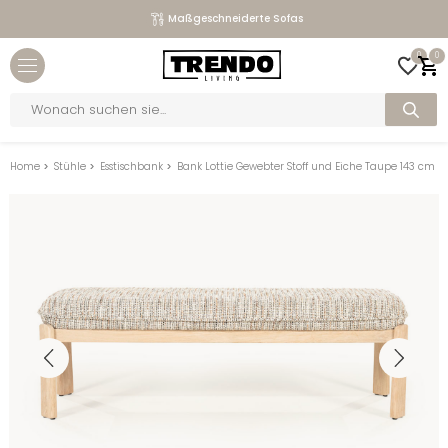
Maßgeschneiderte Sofas
Close menu
0
0
bmenu
Products
search
bmenu
bmenu
Home
>
Stühle
>
Esstischbank
>
Bank Lottie Gewebter Stoff und Eiche Taupe 143 cm
bmenu