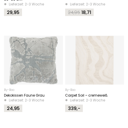
Lieferzeit: 2-3 Woche
Lieferzeit: 2-3 Woche
29,95
24,95
18,71
Original
Current
price
price
was:
is:
24,95.
18,71.
By-Boo
By-Boo
Dekokissen Faune Grau
Carpet Soil – cremeweiß
Lieferzeit: 2-3 Woche
Lieferzeit: 2-3 Woche
24,95
339,-