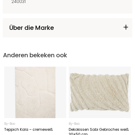
240031
Über die Marke
Anderen bekeken ook
By-Boo
By-Boo
Teppich Kala – cremeweiß
Dekokissen Sabi Gebroches weiß
30×50 cm