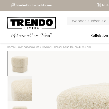
Niederländische Marken
Maß
Products
search
submenu
Kollektion
Mit uns voll im Trend!
submenu
Home
>
Wohnaccessoires
>
Hocker
>
Hocker Kelso Taupe 40×40 cm
submenu
submenu