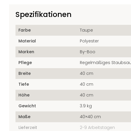
Spezifikationen
Farbe
Taupe
Material
Polyester
Marken
By-Boo
Pflege
Regelmäßiges Staubsa
Breite
40 cm
Tiefe
40 cm
Höhe
40 cm
Gewicht
3.9 kg
Maße
40×40 cm
Lieferzeit
2-9 Arbeitstagen