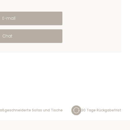
E-mail
Chat
aßgeschneiderte Sofas und Tische
30 Tage Rückgabefrist