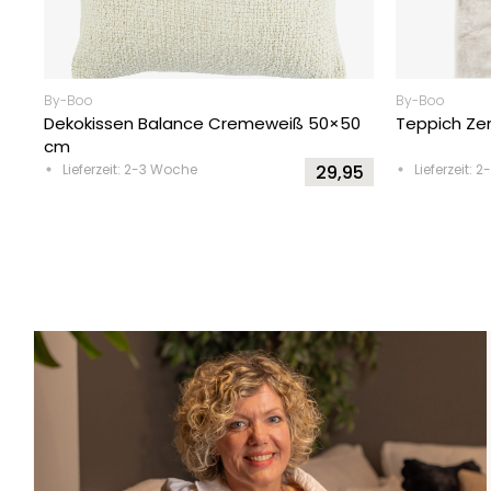
By-Boo
By-Boo
Dekokissen Balance Cremeweiß 50×50
Teppich Ze
cm
Lieferzeit: 2-3 Woche
29,95
Lieferzeit: 