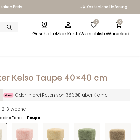
fairen Preis
Kostenlose Lieferung
0
0
Geschäfte
Mein Konto
Wunschliste
Warenkorb
er Kelso Taupe 40×40 cm
Oder in drei Raten von 36.33€ über Klarna
it: 2-3 Woche
e eine Farbe -
Taupe