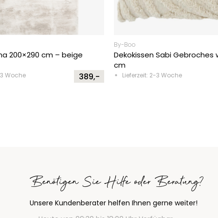
By-Boo
na 200×290 cm – beige
Dekokissen Sabi Gebroches 
cm
2-3 Woche
389,-
Lieferzeit: 2-3 Woche
Benötigen Sie Hilfe oder Beratung?
Unsere Kundenberater helfen Ihnen gerne weiter!