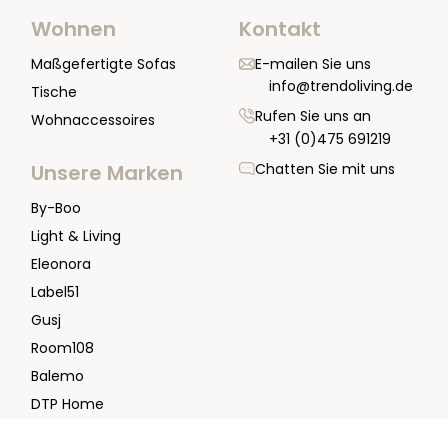
Wohnen
Kontakt
Maßgefertigte Sofas
E-mailen Sie uns
info@trendoliving.de
Tische
Rufen Sie uns an
Wohnaccessoires
+31 (0)475 691219
Chatten Sie mit uns
Unsere Marken
By-Boo
Light & Living
Eleonora
Label51
Gusj
Room108
Balemo
DTP Home