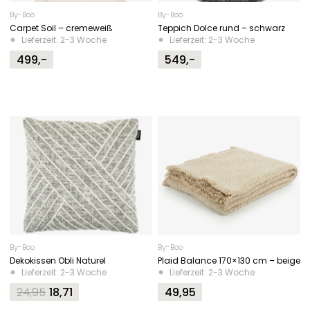
By-Boo
By-Boo
Carpet Soil – cremeweiß
Teppich Dolce rund – schwarz
Lieferzeit: 2-3 Woche
Lieferzeit: 2-3 Woche
499,-
549,-
By-Boo
By-Boo
Dekokissen Obli Naturel
Plaid Balance 170×130 cm – beige
Lieferzeit: 2-3 Woche
Lieferzeit: 2-3 Woche
24,95
18,71
49,95
Original
Current