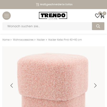
Maßgeschneiderte Sofas
Close menu
0
0
bmenu
Products
search
bmenu
bmenu
Home
>
Wohnaccessoires
>
Hocker
>
Hocker Kelso Pink 40×40 cm
bmenu