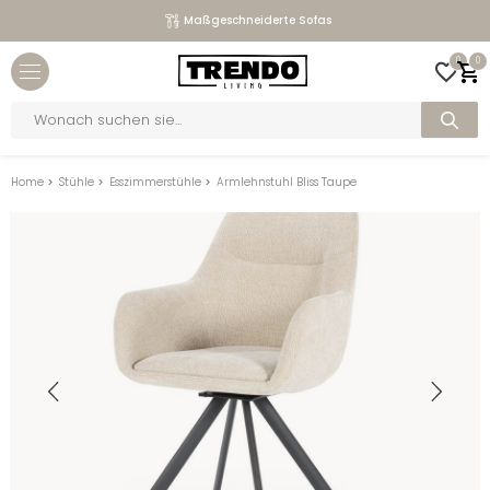
Maßgeschneiderte Sofas
Close menu
0
0
bmenu
Products
search
bmenu
bmenu
Home
>
Stühle
>
Esszimmerstühle
>
Armlehnstuhl Bliss Taupe
bmenu