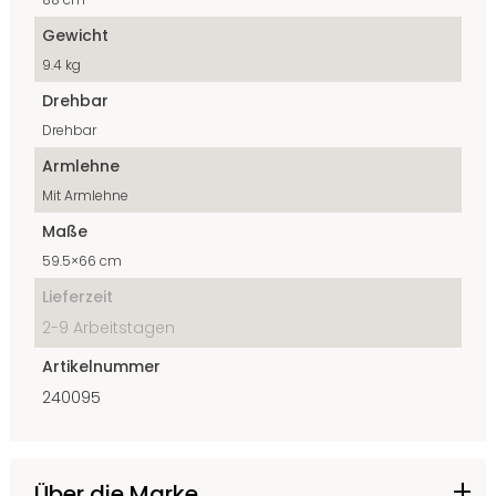
Gewicht
9.4 kg
Drehbar
Drehbar
Armlehne
Mit Armlehne
Maße
59.5×66 cm
Lieferzeit
2-9 Arbeitstagen
Artikelnummer
240095
Über die Marke