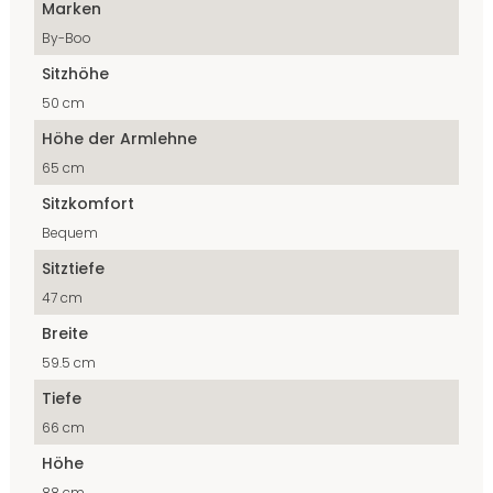
Marken
By-Boo
Sitzhöhe
50 cm
Höhe der Armlehne
65 cm
Sitzkomfort
Bequem
Sitztiefe
47 cm
Breite
59.5 cm
Tiefe
66 cm
Höhe
88 cm