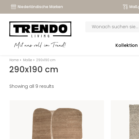
Niederländische Marken
Maßg
Products
search
submenu
Kollektion
Mit uns voll im Trend!
submenu
Home
>
Maße
>
290x190 cm
submenu
290x190 cm
submenu
Showing all 9 results