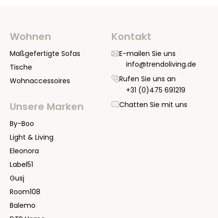
Wohnen
Kontakt
Maßgefertigte Sofas
E-mailen Sie uns
info@trendoliving.de
Tische
Rufen Sie uns an
Wohnaccessoires
+31 (0)475 691219
Chatten Sie mit uns
Unsere Marken
By-Boo
Light & Living
Eleonora
Label51
Gusj
Room108
Balemo