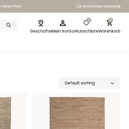
 fairen Preis
Kostenlose Lieferung
0
0
Geschäfte
Mein Konto
Wunschliste
Warenkorb