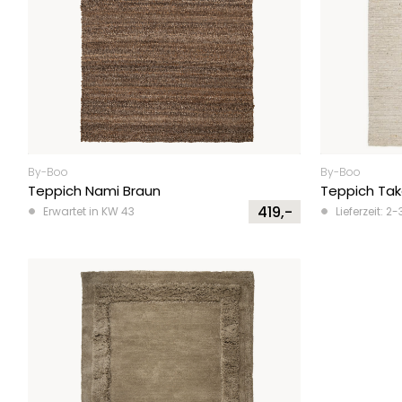
By-Boo
By-Boo
Teppich Nami Braun
Teppich Tak
419,-
Erwartet in KW 43
Lieferzeit: 