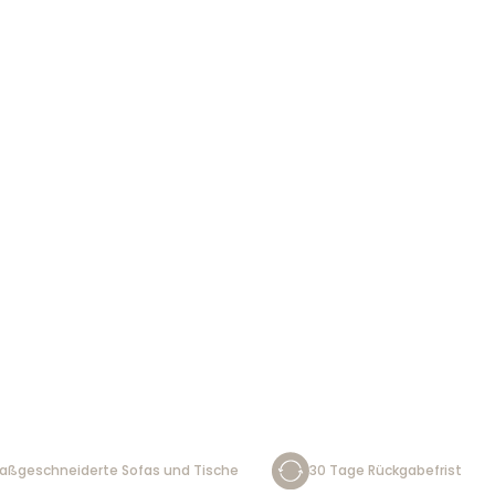
aßgeschneiderte Sofas und Tische
30 Tage Rückgabefrist