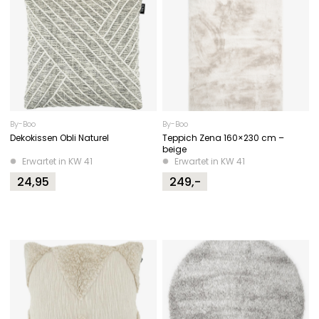
By-Boo
By-Boo
Dekokissen Obli Naturel
Teppich Zena 160×230 cm –
beige
Erwartet in KW 41
Erwartet in KW 41
24,95
249,-