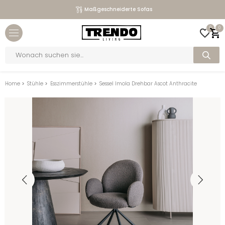
Maßgeschneiderte Sofas
Close menu
0
0
bmenu
Products
search
bmenu
bmenu
Home
>
Stühle
>
Esszimmerstühle
>
Sessel Imola Drehbar Ascot Anthracite
bmenu