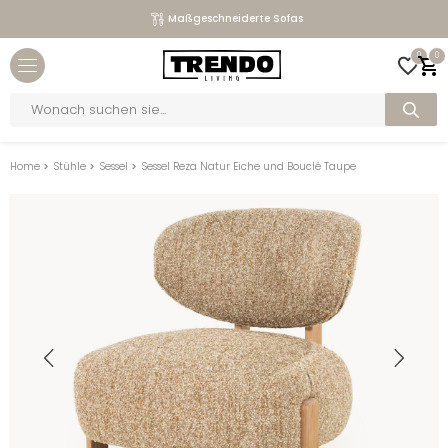
Maßgeschneiderte Sofas
Close menu
0
0
bmenu
Products
search
bmenu
bmenu
Home
>
Stühle
>
Sessel
>
Sessel Reza Natur Eiche und Bouclé Taupe
bmenu