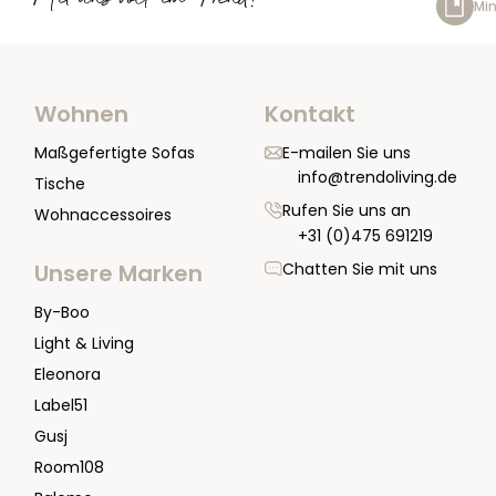
Mit uns voll im Trend!
Min
Wohnen
Kontakt
Maßgefertigte Sofas
E-mailen Sie uns
info@trendoliving.de
Tische
Rufen Sie uns an
Wohnaccessoires
+31 (0)475 691219
Chatten Sie mit uns
Unsere Marken
By-Boo
Light & Living
Eleonora
Label51
Gusj
Room108