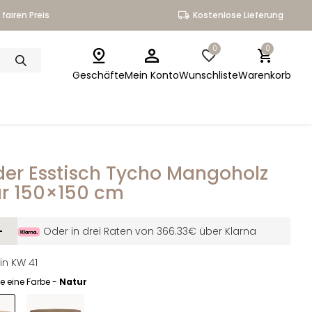
fairen Preis
Kostenlose Lieferung
0
0
Geschäfte
Mein Konto
Wunschliste
Warenkorb
er Esstisch Tycho Mangoholz
r 150×150 cm
-
Oder in drei Raten von 366.33€ über Klarna
in KW 41
e eine Farbe -
Natur