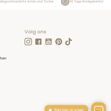
aßgeschneiderte Sofas und Tische
30 Tage Rückgabefrist
Volg ons
ehen