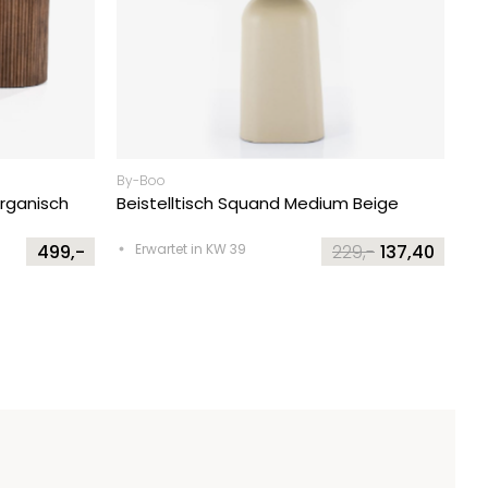
By-Boo
rganisch
Beistelltisch Squand Medium Beige
499,-
Erwartet in KW 39
229,-
137,40
Original
Current
price
price
was:
is:
229,-.
137,40.