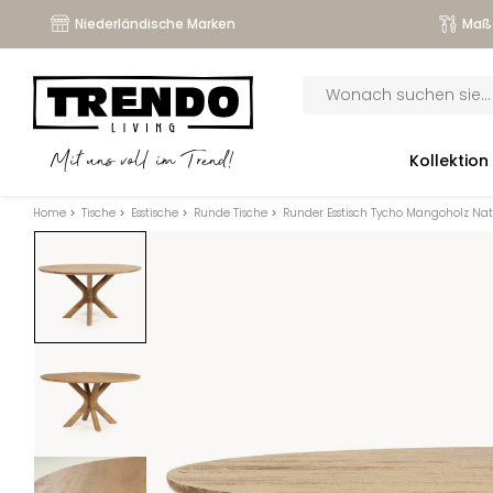
Niederländische Marken
Maß
Products
search
submenu
Kollektion
Mit uns voll im Trend!
submenu
Home
>
Tische
>
Esstische
>
Runde Tische
>
Runder Esstisch Tycho Mangoholz Na
submenu
submenu