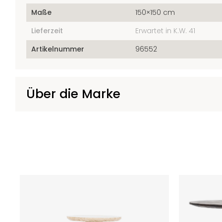
Maße
150×150 cm
Lieferzeit
Erwartet in K.W. 41
Artikelnummer
96552
Über die Marke