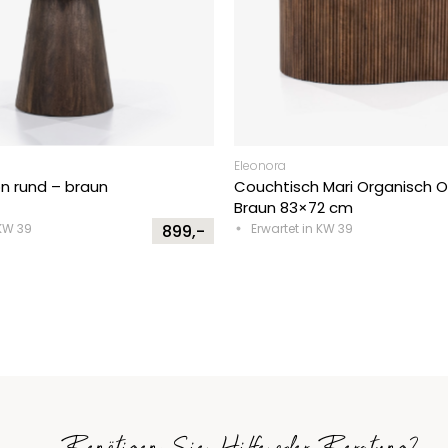
Eleonora
on rund – braun
Couchtisch Mari Organisch O
Braun 83×72 cm
 KW 39
899,-
Erwartet in KW 39