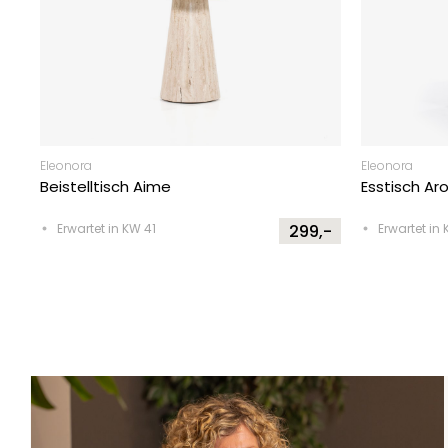
Eleonora
Eleonora
Beistelltisch Aime
Esstisch Ar
Erwartet in KW 41
299,-
Erwartet in