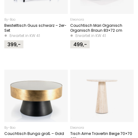
By-Boo
Eleonora
Beistelltisch Guus schwarz – 2er-
Couchtisch Mari Organisch
Set
Organisch Braun 83×72 cm
Erwartet in KW 41
Erwartet in KW 41
399,-
499,-
By-Boo
Eleonora
Couchtisch Bunga groß – Gold
Tisch Aime Travertin Beige 70×70