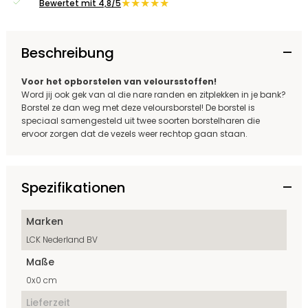
★★★★★
Bewertet mit 4,8/5
Beschreibung
Voor het opborstelen van veloursstoffen!
Word jij ook gek van al die nare randen en zitplekken in je bank?
Borstel ze dan weg met deze veloursborstel! De borstel is
speciaal samengesteld uit twee soorten borstelharen die
ervoor zorgen dat de vezels weer rechtop gaan staan.
Spezifikationen
Marken
LCK Nederland BV
Maße
0x0 cm
Lieferzeit