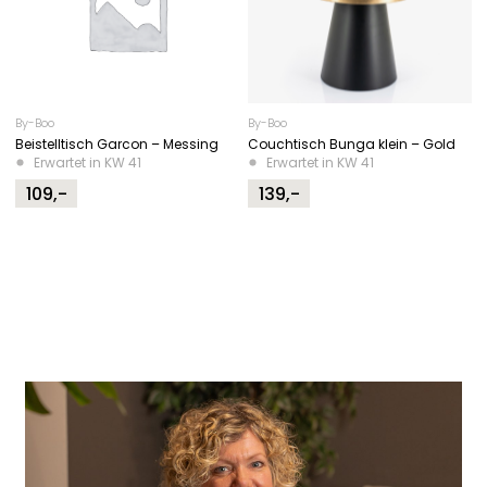
By-Boo
By-Boo
Beistelltisch Garcon – Messing
Couchtisch Bunga klein – Gold
Erwartet in KW 41
Erwartet in KW 41
109,-
139,-