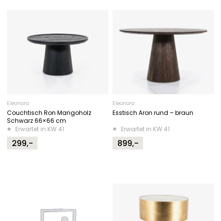
Eleonora
Eleonora
Couchtisch Ron Mangoholz
Esstisch Aron rund – braun
Schwarz 66×66 cm
Erwartet in KW 41
Erwartet in KW 41
299,-
899,-