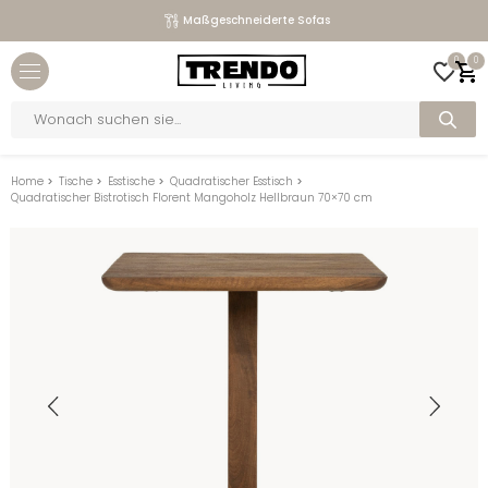
Maßgeschneiderte Sofas
Close menu
0
0
bmenu
Products
search
bmenu
bmenu
Home
>
Tische
>
Esstische
>
Quadratischer Esstisch
>
Quadratischer Bistrotisch Florent Mangoholz Hellbraun 70×70 cm
bmenu