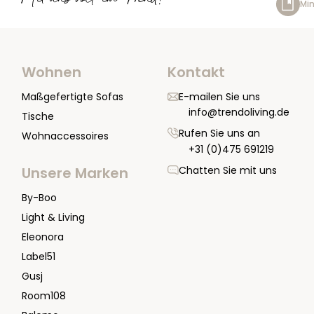
Mit uns voll im Trend!
Min
Wohnen
Kontakt
Maßgefertigte Sofas
E-mailen Sie uns
info@trendoliving.de
Tische
Rufen Sie uns an
Wohnaccessoires
+31 (0)475 691219
Chatten Sie mit uns
Unsere Marken
By-Boo
Light & Living
Eleonora
Label51
Gusj
Room108