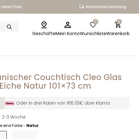
fairen Preis
Kostenlose Lieferung
0
0
Geschäfte
Mein Konto
Wunschliste
Warenkorb
nischer Couchtisch Cleo Glas
Eiche Natur 101×73 cm
Oder in drei Raten von 166.33€ über Klarna
it: 2-3 Woche
e eine Farbe -
Natur