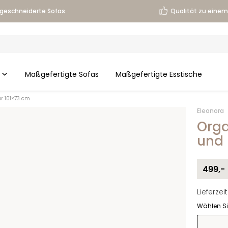
geschneiderte Sofas
Qualität zu einem 
Maßgefertigte Sofas
Maßgefertigte Esstische
ur 101×73 cm
Eleonora
Orga
und 
499,-
Lieferze
Wählen Si