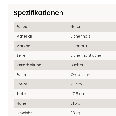
Spezifikationen
Farbe
Natur
Material
Eichenholz
Marken
Eleonora
Serie
Eichenholztische
Verarbeitung
Lackiert
Form
Organisch
Breite
73 cm
Tiefe
101.5 cm
Höhe
31.5 cm
Gewicht
33 kg