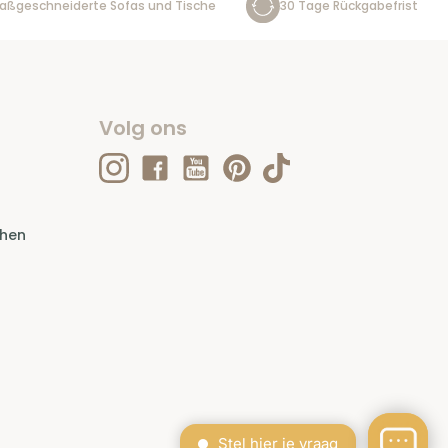
aßgeschneiderte Sofas und Tische
30 Tage Rückgabefrist
Volg ons
ehen