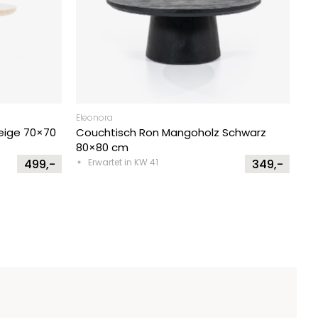
Eleonora
eige 70×70
Couchtisch Ron Mangoholz Schwarz
80×80 cm
499,-
Erwartet in KW 41
349,-