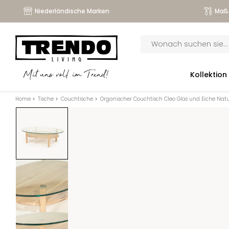
Niederländische Marken
Maß
Products
search
submenu
Kollektion
Mit uns voll im Trend!
submenu
Home
>
Tische
>
Couchtische
>
Organischer Couchtisch Cleo Glas und Eiche Nat
submenu
submenu