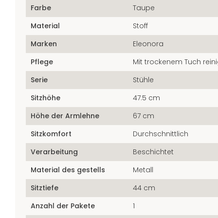
Farbe
Taupe
Material
Stoff
Marken
Eleonora
Pflege
Mit trockenem Tuch reini
Serie
Stühle
Sitzhöhe
47.5 cm
Höhe der Armlehne
67 cm
Sitzkomfort
Durchschnittlich
Verarbeitung
Beschichtet
Material des gestells
Metall
Sitztiefe
44 cm
Anzahl der Pakete
1