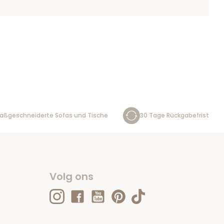
aßgeschneiderte Sofas und Tische
30 Tage Rückgabefrist
Volg ons