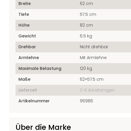
Breite
62 cm
Tiefe
57.5 cm
Höhe
82 cm
Gewicht
6.5 kg
Drehbar
Nicht drehbar
Armlehne
Mit Armlehne
Maximale Belastung
120 kg
Maße
62×57.5 cm
Lieferzeit
2-9 Arbeitstagen
Artikelnummer
95986
Über die Marke