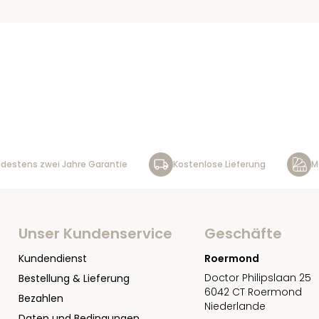
destens zwei Jahre Garantie
Kostenlose Lieferung
M
Unser Kundenservice
Geschäfte
Kundendienst
Roermond
Doctor Philipslaan 25
Bestellung & Lieferung
6042 CT Roermond
Bezahlen
Niederlande
Daten und Bedingungen