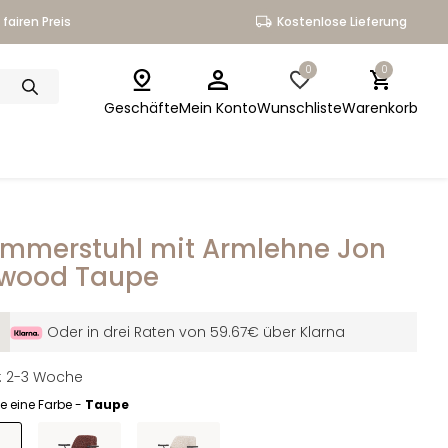
fairen Preis
Kostenlose Lieferung
0
0
Geschäfte
Mein Konto
Wunschliste
Warenkorb
immerstuhl mit Armlehne Jon
wood Taupe
Oder in drei Raten von 59.67€ über Klarna
it: 2-3 Woche
e eine Farbe -
Taupe