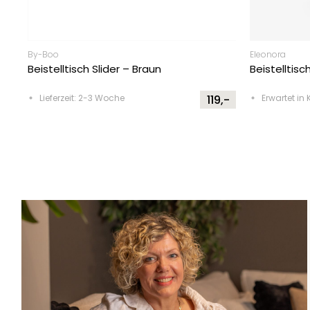
By-Boo
Eleonora
Beistelltisch Slider – Braun
Beistelltis
Lieferzeit: 2-3 Woche
119,-
Erwartet in 