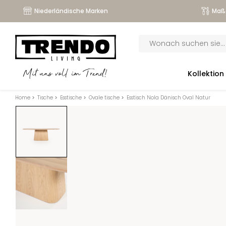
Niederländische Marken
Maß
Products
search
submenu
Kollektion
Mit uns voll im Trend!
submenu
Home
>
Tische
>
Esstische
>
Ovale tische
>
Esstisch Nola Dänisch Oval Natur
submenu
submenu