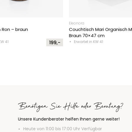
Eleonora
ch Ron – braun
Couchtisch Mari Organisch 
Braun 70×47 cm
KW 41
199,-
Erwartet in KW 41
Benötigen Sie Hilfe oder Beratung?
Unsere Kundenberater helfen Ihnen gerne weiter!
Heute von 11:00 bis 17:00 Uhr Verfügbar