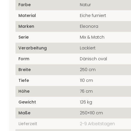
Farbe
Natur
Material
Eiche furniert
Marken
Eleonora
Serie
Mix & Match
Verarbeitung
Lackiert
Form
Dänisch oval
Breite
250 cm
Tiefe
110 cm
Höhe
76 cm
Gewicht
126 kg
Maße
250×110 cm
Lieferzeit
2-9 Arbeitstagen