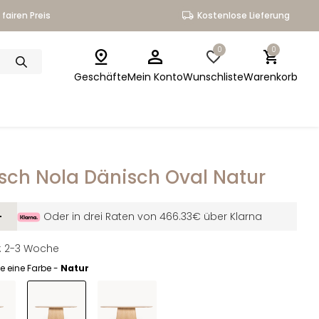
fairen Preis
Kostenlose Lieferung
0
0
Geschäfte
Mein Konto
Wunschliste
Warenkorb
isch Nola Dänisch Oval Natur
-
Oder in drei Raten von 466.33€ über Klarna
it: 2-3 Woche
e eine Farbe -
Natur