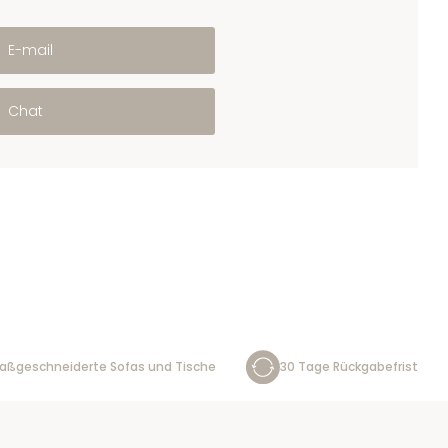
E-mail
Chat
aßgeschneiderte Sofas und Tische
30 Tage Rückgabefrist