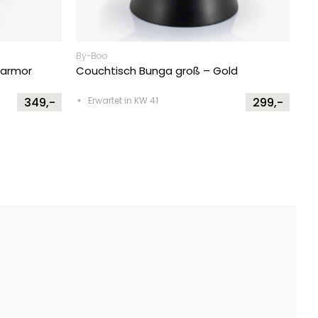
By-Boo
Marmor
Couchtisch Bunga groß – Gold
349,-
Erwartet in KW 41
299,-