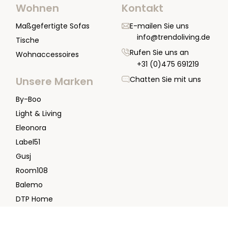
Wohnen
Kontakt
Maßgefertigte Sofas
E-mailen Sie uns
info@trendoliving.de
Tische
Rufen Sie uns an
Wohnaccessoires
+31 (0)475 691219
Chatten Sie mit uns
Unsere Marken
By-Boo
Light & Living
Eleonora
Label51
Gusj
Room108
Balemo
DTP Home