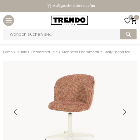
Maßgeschneiderte Sofas
Close menu
0
0
bmenu
Products
search
bmenu
bmenu
Home
>
Stühle
>
Esszimmerstühle
>
Drehbarer Esszimmerstuhl Molly Donna Rot
bmenu