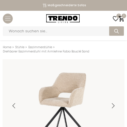
Maßgeschneiderte Sofas
Close menu
0
0
bmenu
Products
search
bmenu
bmenu
Home
>
Stühle
>
Esszimmerstühle
>
Drehbarer Esszimmerstuhl mit Armlehne Fabio Bouclé Sand
bmenu