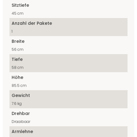
Sitztiefe
45 cm
Anzahl der Pakete
1
Breite
56 cm
Tiefe
58 cm
Höhe
85.5 cm
Gewicht
7.6 kg
Drehbar
Draaibaar
Armlehne