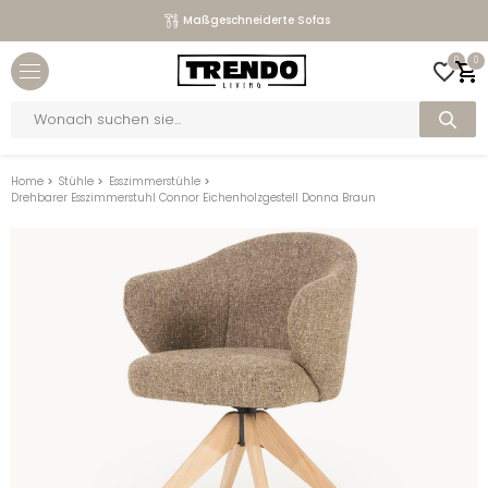
Maßgeschneiderte Sofas
Close menu
0
0
bmenu
Products
search
bmenu
bmenu
Home
>
Stühle
>
Esszimmerstühle
>
Drehbarer Esszimmerstuhl Connor Eichenholzgestell Donna Braun
bmenu