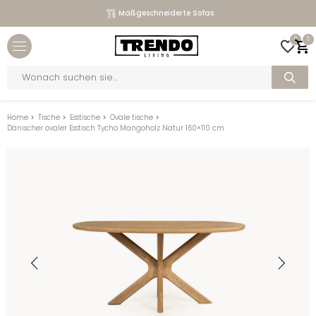
Maßgeschneiderte Sofas
Close menu
0
0
bmenu
Products
search
bmenu
bmenu
Home
>
Tische
>
Esstische
>
Ovale tische
>
Dänischer ovaler Esstisch Tycho Mangoholz Natur 160×110 cm
bmenu