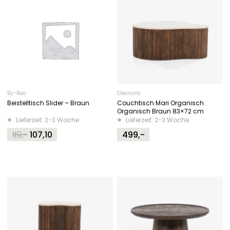
By-Boo
Eleonora
Beistelltisch Slider – Braun
Couchtisch Mari Organisch
Organisch Braun 83×72 cm
Lieferzeit: 2-3 Woche
Lieferzeit: 2-3 Woche
119,-
107,10
499,-
Original
Current
price
price
was:
is:
119,-.
107,10.