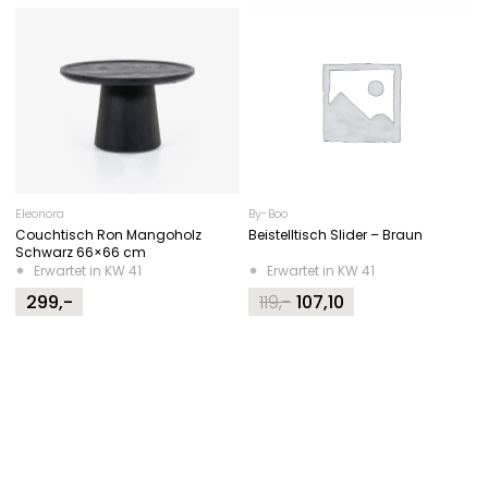
Eleonora
By-Boo
Couchtisch Ron Mangoholz
Beistelltisch Slider – Braun
Schwarz 66×66 cm
Erwartet in KW 41
Erwartet in KW 41
299,-
119,-
107,10
Original
Current
price
price
was:
is:
119,-.
107,10.