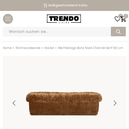
Maßgeschneiderte Sofas
Close menu
0
0
bmenu
Products
search
bmenu
bmenu
Home
>
Wohnaccessoires
>
Hocker
>
Rechteckige Bank Nook Chenille Senf 160 cm
bmenu