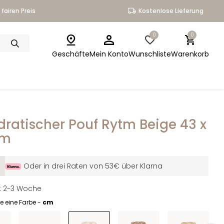
fairen Preis
Kostenlose Lieferung
0
0
Geschäfte
Mein Konto
Wunschliste
Warenkorb
ratischer Pouf Rytm Beige 43 x
cm
Oder in drei Raten von 53€ über Klarna
it: 2-3 Woche
e eine Farbe -
cm