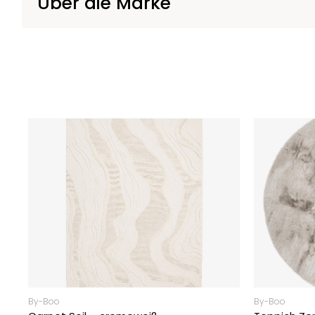
Über die Marke
By-Boo
By-Boo