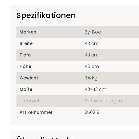
Spezifikationen
Marken
By-Boo
Breite
43 cm
Tiefe
43 cm
Höhe
46 cm
Gewicht
3.6 kg
Maße
43×43 cm
Lieferzeit
2-9 Arbeitstagen
Artikelnummer
250219