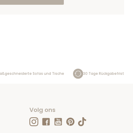
aßgeschneiderte Sofas und Tische
30 Tage Rückgabefrist
Volg ons