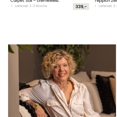
Carpet Soil – cremeweiß
Teppich Ze
Lieferzeit: 2-3 Woche
339,-
Lieferzeit: 