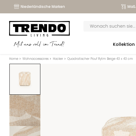
Niederländische Marken
Maß
Products
search
submenu
Kollektion
Mit uns voll im Trend!
submenu
Home
>
Wohnaccessoires
>
Hocker
>
Quadratischer Pouf Rytm Beige 43 x 43 cm
submenu
submenu