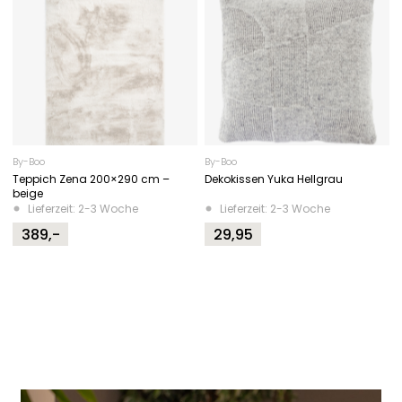
By-Boo
By-Boo
Teppich Zena 200×290 cm –
Dekokissen Yuka Hellgrau
beige
Lieferzeit: 2-3 Woche
Lieferzeit: 2-3 Woche
389,-
29,95