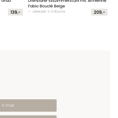
r Grau
Drehbarer Esszimmerstuhl mit Armlehne
Fabio Bouclé Beige
139,-
Lieferzeit: 2-3 Woche
209,-
E-mail