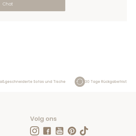
Chat
aßgeschneiderte Sofas und Tische
30 Tage Rückgabefrist
Volg ons