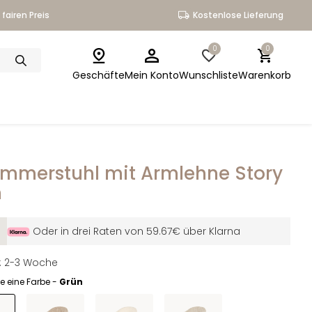
fairen Preis
Kostenlose Lieferung
0
0
Geschäfte
Mein Konto
Wunschliste
Warenkorb
immerstuhl mit Armlehne Story
n
Oder in drei Raten von 59.67€ über Klarna
it: 2-3 Woche
e eine Farbe -
Grün