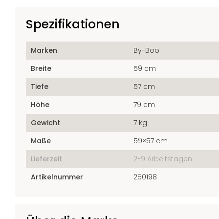
Spezifikationen
Marken
By-Boo
Breite
59 cm
Tiefe
57 cm
Höhe
79 cm
Gewicht
7 kg
Maße
59×57 cm
Lieferzeit
2-9 Arbeitstagen
Artikelnummer
250198