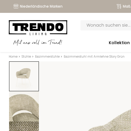
Niederländische Marken
Maß
Products
search
submenu
Kollektion
Mit uns voll im Trend!
submenu
Home
>
Stühle
>
Esszimmerstühle
>
Esszimmerstuhl mit Armlehne Story Grün
submenu
submenu