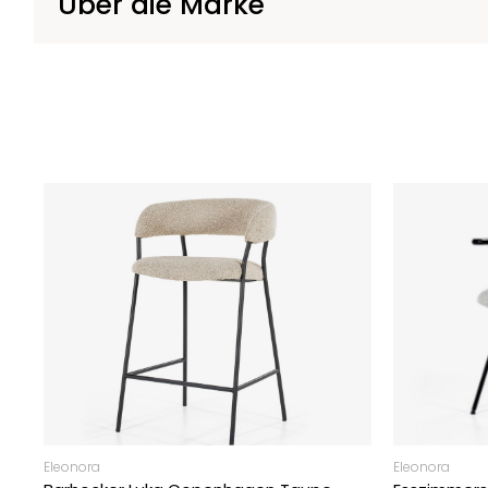
Über die Marke
Eleonora
Eleonora