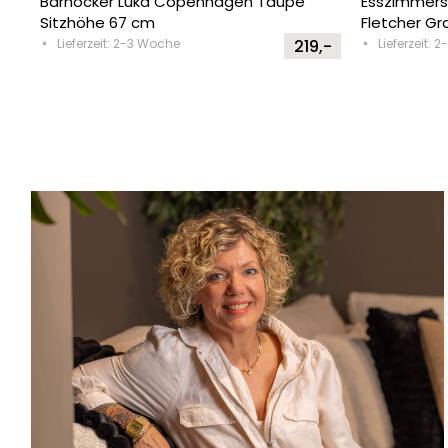
Barhocker Luka Copenhagen Taupe
Esszimmers
Sitzhöhe 67 cm
Fletcher Gr
Lieferzeit: 2-3 Woche
219,-
Lieferzeit: 